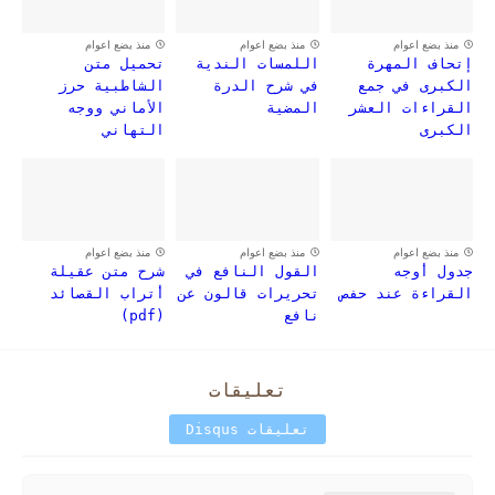
منذ بضع اعوام
منذ بضع اعوام
منذ بضع اعوام
إتحاف المهرة
اللمسات الندية
تحميل متن
الكبرى في جمع
في شرح الدرة
الشاطبية حرز
القراءات العشر
المضية
الأماني ووجه
الكبرى
التهاني
منذ بضع اعوام
منذ بضع اعوام
منذ بضع اعوام
جدول أوجه
القول النافع في
شرح متن عقيلة
القراءة عند حفص
تحريرات قالون عن
أتراب القصائد
نافع
(pdf)
تعليقات
تعليقات Disqus