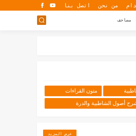
دام
من نحن
اتصل بنا
مصاحف
وك 2022
القول النافع في تحريرات ق
طبية
متون القراءات
ح أصول الشاطبية والدرة
عرض المزيد