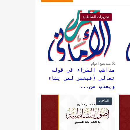
تحريرات الشاطبية
منذ بضع اعوام
مذاهب القراء في قوله
تعالى (فيغفر لمن يشاء
ويعذب من...
المكتبة