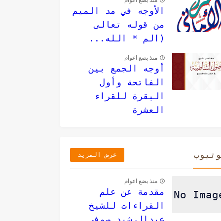
منذ بضع اعوام
الأوجه في مد الميم
من قوله تعالى
(الم * الله...
منذ بضع اعوام
أوجه الجمع بين
الفاتحة وأول
البقرة للقراء
العشرة
وتيوب
عرض المزيد
منذ بضع اعوام
مقدمة عن علم
القراءات للشيخ
عبدالرشيد صوفي