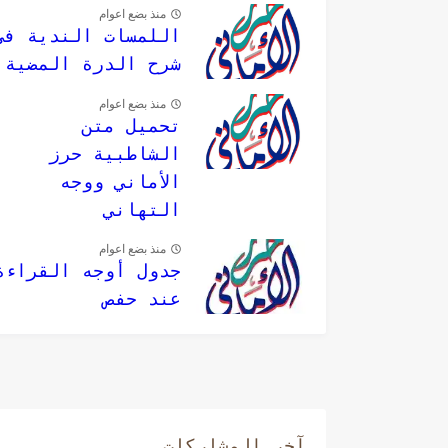
منذ بضع اعوام
اللمسات الندية في
شرح الدرة المضية
منذ بضع اعوام
تحميل متن
الشاطبية حرز
الأماني ووجه
التهاني
منذ بضع اعوام
جدول أوجه القراءة
عند حفص
آخر المشاركات