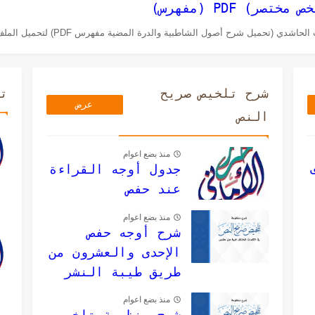
) PDF (مفهرس)
 شرح أصول الشاطبية والدرة المضية مفهرس PDF) لتحميل الملف انقر هنا...
شرح تلخيص صريح
ت
عرض
النص
المزيد
منذ بضع اعوام
جدول أوجه القراءة
عند حفص
منذ بضع اعوام
شرح أوجه حفص
الإحدى والعشرون من
طريق طيبة النشر
منذ بضع اعوام
شرح منظومة تلخيص