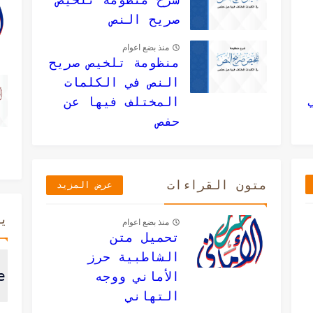
صريح النص
منذ بضع اعوام
منظومة تلخيص صريح
النص في الكلمات
المختلف فيها عن
حفص
متون القراءات
عرض المزيد
ي
منذ بضع اعوام
تحميل متن
الشاطبية حرز
الأماني ووجه
التهاني