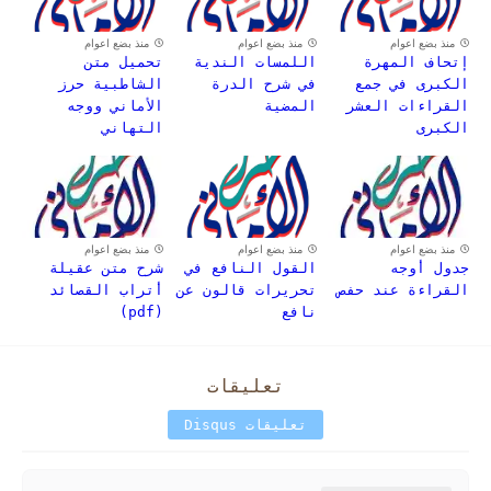
منذ بضع اعوام
منذ بضع اعوام
منذ بضع اعوام
إتحاف المهرة
اللمسات الندية
تحميل متن
الكبرى في جمع
في شرح الدرة
الشاطبية حرز
القراءات العشر
المضية
الأماني ووجه
الكبرى
التهاني
منذ بضع اعوام
منذ بضع اعوام
منذ بضع اعوام
جدول أوجه
القول النافع في
شرح متن عقيلة
القراءة عند حفص
تحريرات قالون عن
أتراب القصائد
نافع
(pdf)
تعليقات
تعليقات Disqus