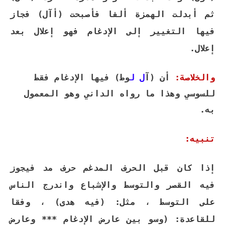
ثم أبدلت الهمزة ألفا فأصبحت (أآل) فجاز
فيها التغيير إلى الإدغام فهو إعلال بعد
إعلال.
والخلاصة:
أن (آ
ل
ل
وط) فيها الإدغام فقط
للسوسي وهذا ما رواه الداني وهو المعمول
به.
تنبيه:
إذا كان قبل الحرف المدغم حرف مد فيجوز
فيه القصر والتوسط والإشباع واندرج الناس
على التوسط ، مثل: (فيه هدى) ، وفقا
للقاعدة: (
وسو بين عارض الإدغام *** وعارض