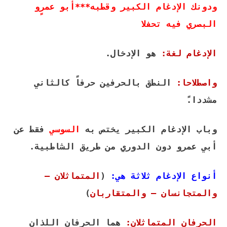
ودونك الإدغام الكبير وقطبه***أبو عمرٍو
البصري فيه تحفلا
الإدغام لغة:
هو الإدخال.
واصطلاحا:
النطق بالحرفين حرفاً كالثاني
مشددا.ً
وباب الإدغام الكبير يختص به
السوسي
فقط عن
أبي عمرو دون الدوري من طريق الشاطبية.
أنواع الإدغام ثلاثة هي:
(
المتماثلان –
والمتجانسان – والمتقاربان
)
الحرفان المتماثلان:
هما الحرفان اللذان