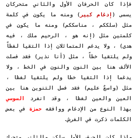
فإذا كان الحرفان الأول والثاني متحركان
يسمى (
إدغام كبير
)
ومنه ما يكون في كلمة
مثل (سلككم ، مناسككم) ومنه ما يكون في
كلمتين مثل (إنه هو ، الرحيم ملك ، فيه
هدى) ، ولا يدغم المتماثلان إذا التقيا لفظاً
ولم يلتقيا خطاً ، مثل (أنا نذير) فقد فصلت
الألف هنا بين النون والنون في الخط ، ولا
يدغما إذا التقيا خطا ولم يلتقيا لفظا ،
مثل (واسعٌ عليم) فقد فصل التنوين هنا بين
العين والعين لفظا ، وقد انفرد
السوسي
بهذا النوع من الإدغام ووافقه
حمزة
في بعض
الكلمات ذكرت في الفرش.
وإذا كان الحرف الأول ساكن والثاني متحرك