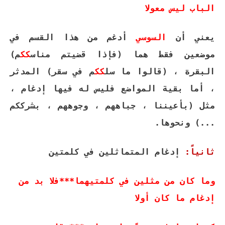
الباب ليس معولا
يعني أن
السوسي
أدغم من هذا القسم في
موضعين فقط هما (فإذا قضيتم مناس
كك
م)
البقرة ، (قالوا ما سل
كك
م في سقر) المدثر
، أما بقية المواضع فليس له فيها إدغام ،
مثل (بأعيننا ، جباههم ، وجوههم ، بشرككم
...) ونحوها.
ثانياً:
إدغام المتماثلين في كلمتين
وما كان من مثلين في كلمتيهما***فلا بد من
إدغام ما كان أولا