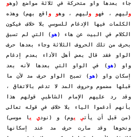
جاء بعدها واو متحركة في ثلاثة مواضع (وه
و
و
ليهم ، فه
و
و
ليهم ، وه
و
و
اقع بهم) وهذه
الكلمات فيها الإدغام للسوسي بلا خلاف فيكون
الكلام في البيت عن هاء (
هو
)
التي لم تسبق
بحرف من تلك الحروف الثلاثة وجاء بعدها حرف
الواو فقد قال بعض أهل الأداء بعدم إدغام
واو (
هو
) في الواو التي بعدها لأنه بعد
إسكان واو (
هو
) تصبح الواو حرف مد لأن ما
قبلها مضموم وحروف المد لا تدغم بالاتفاق ،
وقد رد عليهم الإمام الشاطبي قولهم هذا
بأنهم أدغموا الياء بلا خلاف في قوله تعالى
(من قبل أن يأت
ي
ي
وم) و (نود
ي
ي
ا موسى)
ونحوها وقد صارت حرف مد عند إسكانها