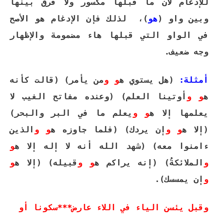
للإدغام لأن ما قبلها مكسور ولا فرق بينها
وبين واو (
هو
)،
لذلك فإن الإدغام هو الأصح
في الواو التي قبلها هاء مضمومة والإظهار
وجه ضعيف.
أمثلة:
(هل يستوي ه
و
و
من يأمر) (قالت كأنه
ه
و
و
أوتينا العلم) (وعنده مفاتح الغيب لا
يعلمها إلا ه
و
و
يعلم ما في البر والبحر)
(إلا ه
و
و
إن يردك) (فلما جاوزه ه
و
و
الذين
ءامنوا معه) (شهد الله أنه لا إله إلا ه
و
و
الملائكةُ) (إنه يراكم ه
و و
قبيله) (إلا ه
و
و
إن يمسسك).
وقبل يئسن الياء في اللاء عارض***سكونا أو