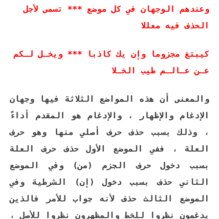
وعندهم الوجهان في كل موضع *** تسمى لأجل
الحذف فيه معللا
كيبتغ مجزوما وإن يك كاذبا *** ويخـل لـكم
عـن عـالـم طيب الخـلا
والمعنى أن هذه المواضع الثلاثة فيها وجهان
الإدغام والإظهار ، والإدغام هو المقدم أداءً
، وذلك بسبب حذف حرف أصلي منها وهو حرف
العلة ،
ففي الموضع الأول حذف حرف العلة
بسبب دخول حرف الجزم (من) وفي الموضع
الثاني حذف بسبب دخول (إن) الشرطية وفي
الموضع الثالث حذف لأنه جواب للأمر فالذين
يدغمون نظروا للخط والمظهرون نظروا للأصل ،