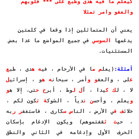
كيعلم ما فيه هدىً وطبع على *** قلوبهم
والعفو وامر تمثلا
يعني أن المتماثلين إذا وقعا في كلمتين
يدغمها
السوسي
في جميع المواضع ما عدا بعض
المستثنيات.
أمثلة:
(يعل
م
م
ا في الأرحام ، في
ه
ه
دى ، طب
ع
ع
لى ، والعف
و
و
أمر ، سبحان
ه
ه
و ، إسرائي
ل
لا ، ل
ك
ك
يدا ، آ
ل
ل
وط ، أبر
ح
ح
تى، إلا ه
و
و
يعلم ، وأحس
ن
ن
دياً ، الشوك
ة
ت
كون لكم ،
خلائ
ف
ف
ي الأرض ، النا
س
س
كارى ، فاستغف
ر ر
به
، حي
ث
ث
قفتموهم) ويكون الإدغام بإسكان
الحرف الأول وإدغامه في الثاني والنطق