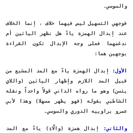
والسوسي.
فوجهي التسهيل ليس فيهما خلاف ، إنما الخلاف
عند إبدال الهمزة ياءً هل نظهر اليائين أم
ندغمهما فعلى وجه الإبدال تكون القراءة
بوجهين هما:
الأول:
إبدال الهمزة ياءً مع المد المشبع من
قبيل المد اللازم وإظهار اليائين (واللاي
يئسن) وهو ما رواه الداني قولاً واحداً ونقله
الشاطبي بقوله (فهو يظهر مسهلا) وهذا لأبي
عمرو براوييه الدوري والسوسي.
والثاني:
إبدال همزة (والَّاءِ) ياءً مع المد